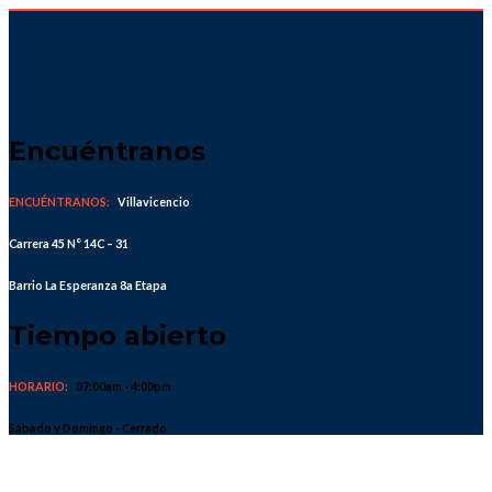
Skip
to
content
Encuéntranos
ENCUÉNTRANOS:
Villavicencio
Carrera 45 N° 14C – 31
Barrio La Esperanza 8a Etapa
Tiempo abierto
HORARIO:
07:00am - 4:00pm
Sábado y Domingo - Cerrado