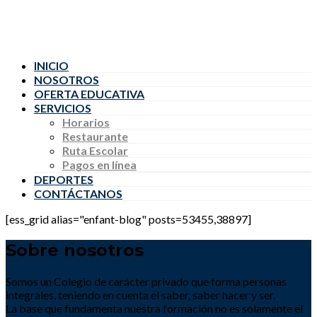
INICIO
NOSOTROS
OFERTA EDUCATIVA
SERVICIOS
Horarios
Restaurante
Ruta Escolar
Pagos en línea
DEPORTES
CONTÁCTANOS
[ess_grid alias="enfant-blog" posts=53455,38897]
Sobre nosotros
Somos un Colegio de carácter privado que forma personas
integrales, teniendo en cuenta el saber, saber hacer y ser.
La base que fundamenta nuestra formación no es solamente el