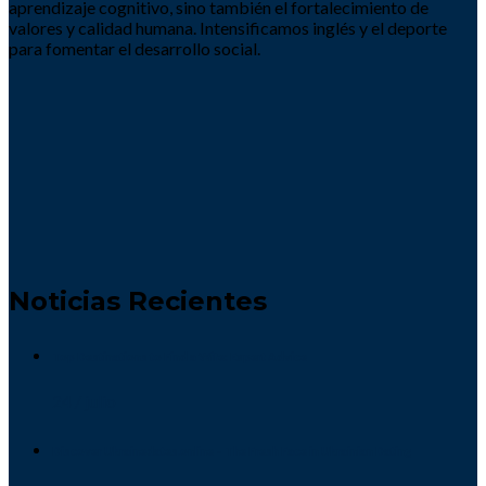
aprendizaje cognitivo, sino también el fortalecimiento de
valores y calidad humana. Intensificamos inglés y el deporte
para fomentar el desarrollo social.
Noticias Recientes
Top Destinations to Find a Wife: Expert Advice
24 / julio
Discover Ukrainedates.online – The Fresh Face in Ukrainian Dating