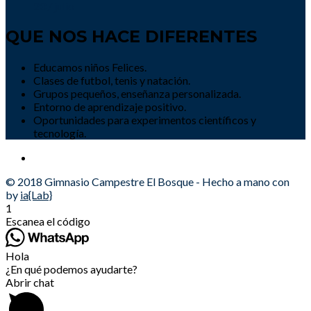
23 / julio
QUE NOS HACE DIFERENTES
Educamos niños Felices.
Clases de futbol, tenis y natación.
Grupos pequeños, enseñanza personalizada.
Entorno de aprendizaje positivo.
Oportunidades para experimentos científicos y
tecnología.
© 2018 Gimnasio Campestre El Bosque - Hecho a mano con
by
ia{Lab}
1
Escanea el código
Hola
¿En qué podemos ayudarte?
Abrir chat