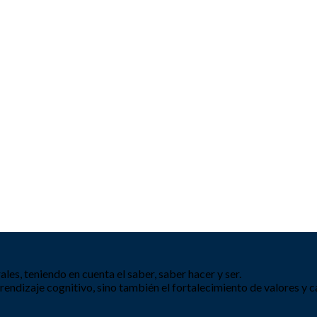
es, teniendo en cuenta el saber, saber hacer y ser.
ndizaje cognitivo, sino también el fortalecimiento de valores y c