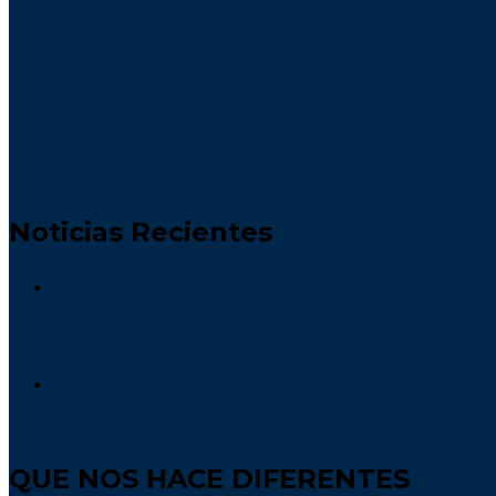
Noticias Recientes
Our Dream Review: An In-Depth Evaluation
4 / agosto
Unlock the Power of Nectar AI’s Official Site
1 / agosto
QUE NOS HACE DIFERENTES