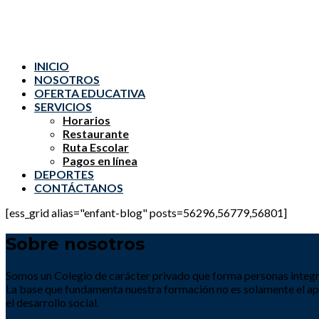
INICIO
NOSOTROS
OFERTA EDUCATIVA
SERVICIOS
Horarios
Restaurante
Ruta Escolar
Pagos en línea
DEPORTES
CONTÁCTANOS
[ess_grid alias="enfant-blog" posts=56296,56779,56801]
Sobre nosotros
Somos un Colegio de carácter privado que forma personas integral
La base que fundamenta nuestra formación no es solamente el apre
el desarrollo social.