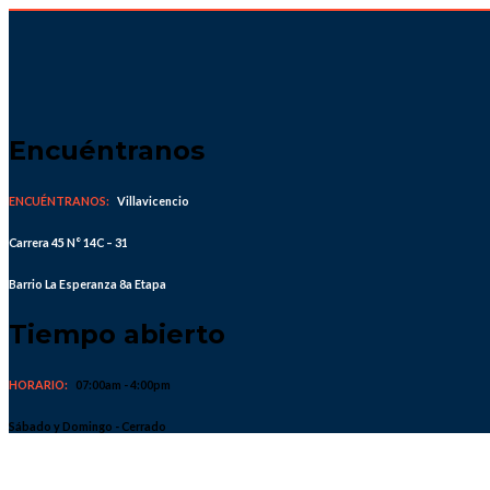
Skip
to
content
Encuéntranos
ENCUÉNTRANOS:
Villavicencio
Carrera 45 N° 14C – 31
Barrio La Esperanza 8a Etapa
Tiempo abierto
HORARIO:
07:00am - 4:00pm
Sábado y Domingo - Cerrado