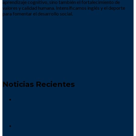
aprendizaje cognitivo, sino también el fortalecimiento de
valores y calidad humana. Intensificamos inglés y el deporte
para fomentar el desarrollo social.
Noticias Recientes
Ways to make ChatGPT create NSFW pictures
31 / julio
How to Find an AI Girlfriend: Definitive Blueprint