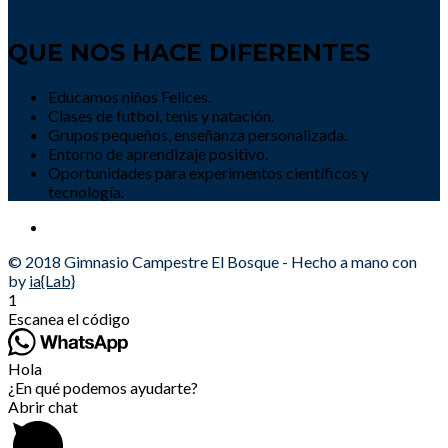
31 / julio
QUE NOS HACE DIFERENTES
Educamos niños Felices.
Clases de futbol, tenis y natación.
Grupos pequeños, enseñanza personalizada.
Entorno de aprendizaje positivo.
Oportunidades para experimentos científicos y
tecnología.
© 2018 Gimnasio Campestre El Bosque - Hecho a mano con
by
ia{Lab}
1
Escanea el código
Hola
¿En qué podemos ayudarte?
Abrir chat