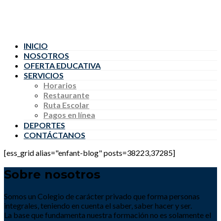
INICIO
NOSOTROS
OFERTA EDUCATIVA
SERVICIOS
Horarios
Restaurante
Ruta Escolar
Pagos en línea
DEPORTES
CONTÁCTANOS
[ess_grid alias="enfant-blog" posts=38223,37285]
Sobre nosotros
Somos un Colegio de carácter privado que forma personas
integrales, teniendo en cuenta el saber, saber hacer y ser.
La base que fundamenta nuestra formación no es solamente el