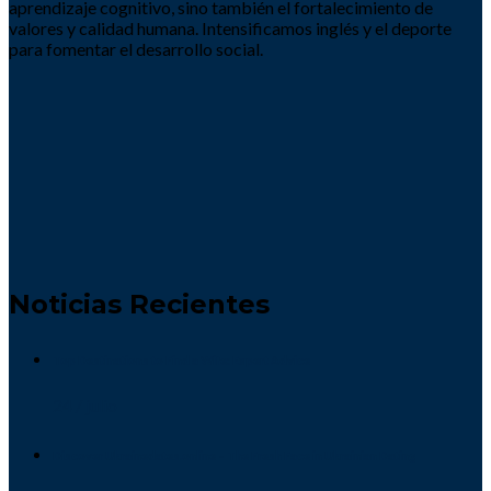
aprendizaje cognitivo, sino también el fortalecimiento de
valores y calidad humana. Intensificamos inglés y el deporte
para fomentar el desarrollo social.
Noticias Recientes
Top Destinations to Find a Wife: Expert Advice
24 / julio
Discover Ukrainedates.online – The Fresh Face in Ukrainian Dating