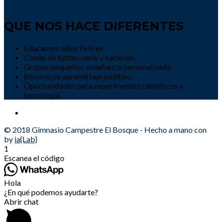
23 / julio
QUE NOS HACE DIFERENTES
Educamos niños Felices.
Clases de futbol, tenis y natación.
Grupos pequeños, enseñanza personalizada.
Entorno de aprendizaje positivo.
Oportunidades para experimentos científicos y
tecnología.
© 2018 Gimnasio Campestre El Bosque - Hecho a mano con
by
ia{Lab}
1
Escanea el código
Hola
¿En qué podemos ayudarte?
Abrir chat