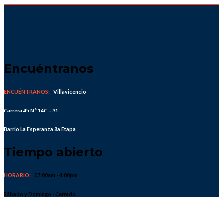
Skip
to
content
Encuéntranos
ENCUÉNTRANOS:
Villavicencio
Carrera 45 N° 14C – 31
Barrio La Esperanza 8a Etapa
Tiempo abierto
HORARIO:
07:00am - 4:00pm
Sábado y Domingo - Cerrado