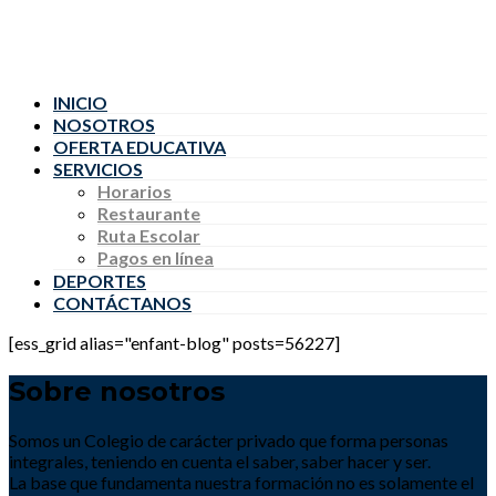
INICIO
NOSOTROS
OFERTA EDUCATIVA
SERVICIOS
Horarios
Restaurante
Ruta Escolar
Pagos en línea
DEPORTES
CONTÁCTANOS
[ess_grid alias="enfant-blog" posts=56227]
Sobre nosotros
Somos un Colegio de carácter privado que forma personas
integrales, teniendo en cuenta el saber, saber hacer y ser.
La base que fundamenta nuestra formación no es solamente el