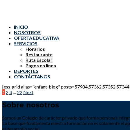
INICIO
NOSOTROS
OFERTA EDUCATIVA
SERVICIOS
Horarios
Restaurante
Ruta Escolar
Pagos en línea
DEPORTES
CONTÁCTANOS
[ess_grid alias="enfant-blog" posts=57984,57362,57352,573
Paginación
1
2
3
…
22
Next
de
Sobre nosotros
entradas
Somos un Colegio de carácter privado que forma personas integral
La base que fundamenta nuestra formación no es solamente el apre
el desarrollo social.