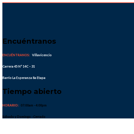
Skip
to
content
Encuéntranos
ENCUÉNTRANOS:
Villavicencio
Carrera 45 N° 14C – 31
Barrio La Esperanza 8a Etapa
Tiempo abierto
HORARIO:
07:00am - 4:00pm
Sábado y Domingo - Cerrado