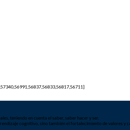
44,57340,56991,56837,56833,56817,56711]
es, teniendo en cuenta el saber, saber hacer y ser.
ndizaje cognitivo, sino también el fortalecimiento de valores y c