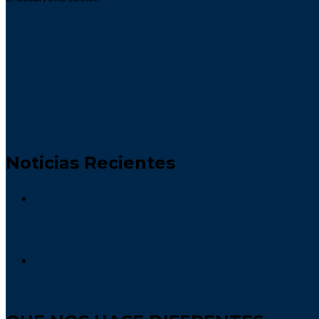
Noticias Recientes
Top Destinations to Find a Wife: Expert Advice
24 / julio
Discover Ukrainedates.online – The Fresh Face in Ukrainian Dating
23 / julio