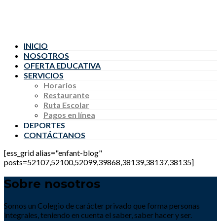
INICIO
NOSOTROS
OFERTA EDUCATIVA
SERVICIOS
Horarios
Restaurante
Ruta Escolar
Pagos en línea
DEPORTES
CONTÁCTANOS
[ess_grid alias="enfant-blog"
posts=52107,52100,52099,39868,38139,38137,38135]
Sobre nosotros
Somos un Colegio de carácter privado que forma personas
integrales, teniendo en cuenta el saber, saber hacer y ser.