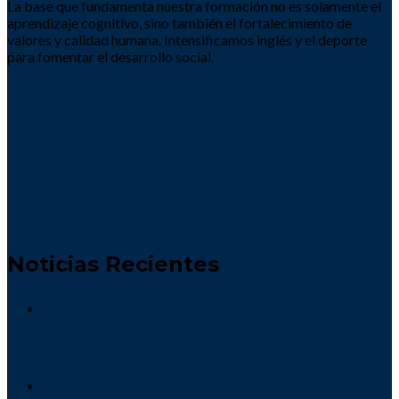
La base que fundamenta nuestra formación no es solamente el
aprendizaje cognitivo, sino también el fortalecimiento de
valores y calidad humana. Intensificamos inglés y el deporte
para fomentar el desarrollo social.
Noticias Recientes
Top Destinations to Find a Wife: Expert Advice
24 / julio
Discover Ukrainedates.online – The Fresh Face in Ukrainian Dating