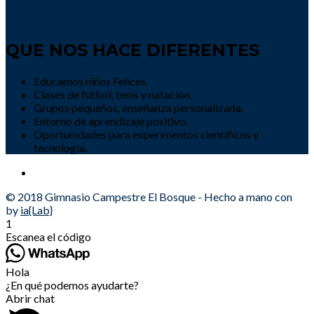
23 / julio
QUE NOS HACE DIFERENTES
Educamos niños Felices.
Clases de futbol, tenis y natación.
Grupos pequeños, enseñanza personalizada.
Entorno de aprendizaje positivo.
Oportunidades para experimentos científicos y
tecnología.
© 2018 Gimnasio Campestre El Bosque - Hecho a mano con
by
ia{Lab}
1
Escanea el código
Hola
¿En qué podemos ayudarte?
Abrir chat