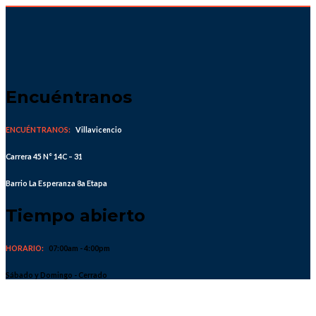
Skip
to
content
Encuéntranos
ENCUÉNTRANOS:
Villavicencio
Carrera 45 N° 14C – 31
Barrio La Esperanza 8a Etapa
Tiempo abierto
HORARIO:
07:00am - 4:00pm
Sábado y Domingo - Cerrado