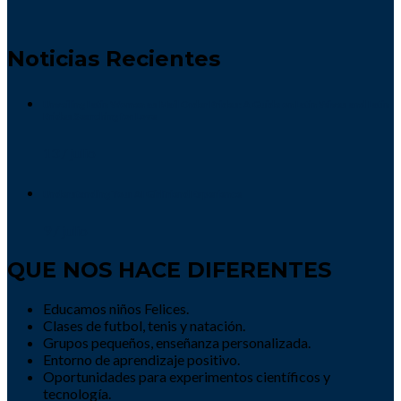
Noticias Recientes
Unveiling Latin Women as Mail Order Brides: A Guide on Latin Wives and Latin
Brides Searching for Love
13 / julio
Understanding Your AI Girlfriend Experience
9 / julio
QUE NOS HACE DIFERENTES
Educamos niños Felices.
Clases de futbol, tenis y natación.
Grupos pequeños, enseñanza personalizada.
Entorno de aprendizaje positivo.
Oportunidades para experimentos científicos y
tecnología.