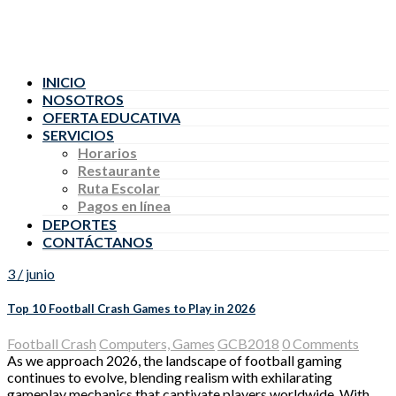
INICIO
NOSOTROS
OFERTA EDUCATIVA
SERVICIOS
Horarios
Restaurante
Ruta Escolar
Pagos en línea
DEPORTES
CONTÁCTANOS
3 / junio
Top 10 Football Crash Games to Play in 2026
Football Crash
Computers, Games
GCB2018
0 Comments
As we approach 2026, the landscape of football gaming
continues to evolve, blending realism with exhilarating
gameplay mechanics that captivate players worldwide. With