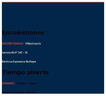
Skip
to
content
Encuéntranos
ENCUÉNTRANOS:
Villavicencio
Carrera 45 N° 14C – 31
Barrio La Esperanza 8a Etapa
Tiempo abierto
HORARIO:
07:00am - 4:00pm
Sábado y Domingo - Cerrado