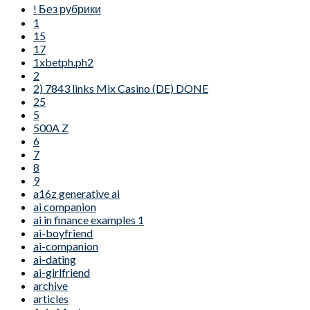
! Без рубрики
1
15
17
1xbetph.ph2
2
2) 7843 links Mix Casino (DE) DONE
25
5
500A Z
6
7
8
9
a16z generative ai
ai companion
ai in finance examples 1
ai-boyfriend
ai-companion
ai-dating
ai-girlfriend
archive
articles