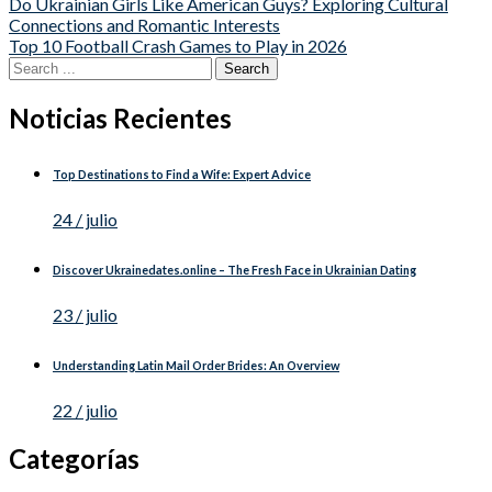
Post
Do Ukrainian Girls Like American Guys? Exploring Cultural
Connections and Romantic Interests
navigation
Top 10 Football Crash Games to Play in 2026
Search
for:
Noticias Recientes
Top Destinations to Find a Wife: Expert Advice
24 / julio
Discover Ukrainedates.online – The Fresh Face in Ukrainian Dating
23 / julio
Understanding Latin Mail Order Brides: An Overview
22 / julio
Categorías