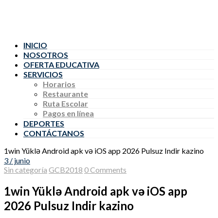
INICIO
NOSOTROS
OFERTA EDUCATIVA
SERVICIOS
Horarios
Restaurante
Ruta Escolar
Pagos en línea
DEPORTES
CONTÁCTANOS
1win Yüklə Android apk və iOS app 2026 Pulsuz Indir kazino
3 / junio
Sin categoría
GCB2018
0 Comments
1win Yüklə Android apk və iOS app
2026 Pulsuz Indir kazino