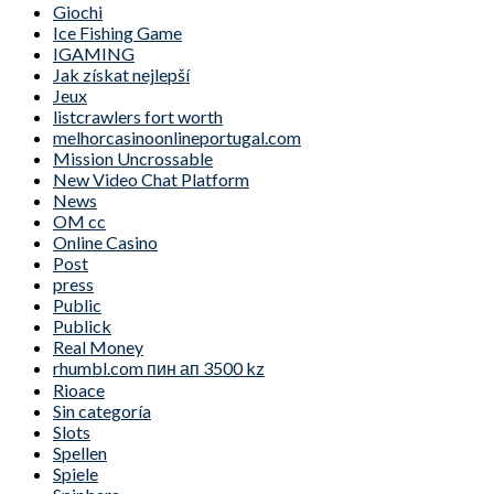
Giochi
Ice Fishing Game
IGAMING
Jak získat nejlepší
Jeux
listcrawlers fort worth
melhorcasinoonlineportugal.com
Mission Uncrossable
New Video Chat Platform
News
OM cc
Online Casino
Post
press
Public
Publick
Real Money
rhumbl.com пин ап 3500 kz
Rioace
Sin categoría
Slots
Spellen
Spiele