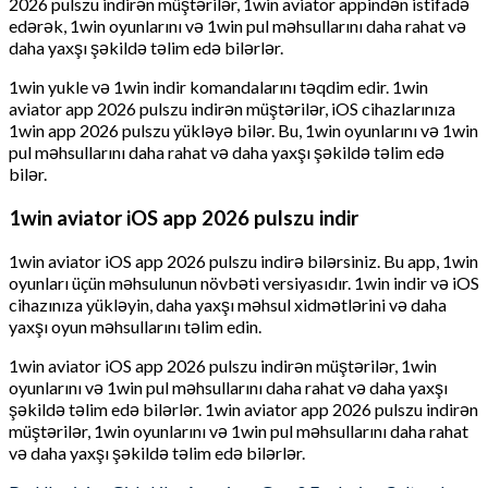
2026 pulszu indirən müştərilər, 1win aviator appindən istifadə
edərək, 1win oyunlarını və 1win pul məhsullarını daha rahat və
daha yaxşı şəkildə təlim edə bilərlər.
1win yukle və 1win indir komandalarını təqdim edir. 1win
aviator app 2026 pulszu indirən müştərilər, iOS cihazlarınıza
1win app 2026 pulszu yükləyə bilər. Bu, 1win oyunlarını və 1win
pul məhsullarını daha rahat və daha yaxşı şəkildə təlim edə
bilər.
1win aviator iOS app 2026 pulszu indir
1win aviator iOS app 2026 pulszu indirə bilərsiniz. Bu app, 1win
oyunları üçün məhsulunun növbəti versiyasıdır. 1win indir və iOS
cihazınıza yükləyin, daha yaxşı məhsul xidmətlərini və daha
yaxşı oyun məhsullarını təlim edin.
1win aviator iOS app 2026 pulszu indirən müştərilər, 1win
oyunlarını və 1win pul məhsullarını daha rahat və daha yaxşı
şəkildə təlim edə bilərlər. 1win aviator app 2026 pulszu indirən
müştərilər, 1win oyunlarını və 1win pul məhsullarını daha rahat
və daha yaxşı şəkildə təlim edə bilərlər.