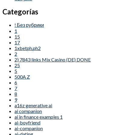
Categorías
! Без рубрики
1
15
17
1xbetph.ph2
2
2) 7843 links Mix Casino (DE) DONE
25
5
500A Z
6
7
8
9
a16z generative ai
ai companion
ai in finance examples 1
ai-boyfriend
ai-companion
ai-dating