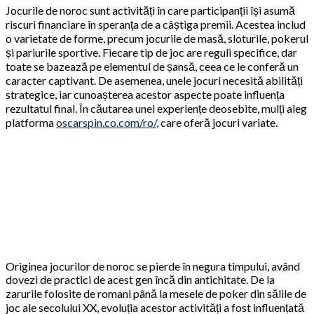
Jocurile de noroc sunt activități în care participanții își asumă
riscuri financiare în speranța de a câștiga premii. Acestea includ
o varietate de forme, precum jocurile de masă, sloturile, pokerul
și pariurile sportive. Fiecare tip de joc are reguli specifice, dar
toate se bazează pe elementul de șansă, ceea ce le conferă un
caracter captivant. De asemenea, unele jocuri necesită abilități
strategice, iar cunoașterea acestor aspecte poate influența
rezultatul final. În căutarea unei experiențe deosebite, mulți aleg
platforma
oscarspin.co.com/ro/
, care oferă jocuri variate.
Originea jocurilor de noroc se pierde în negura timpului, având
dovezi de practici de acest gen încă din antichitate. De la
zarurile folosite de romani până la mesele de poker din sălile de
joc ale secolului XX, evoluția acestor activități a fost influențată