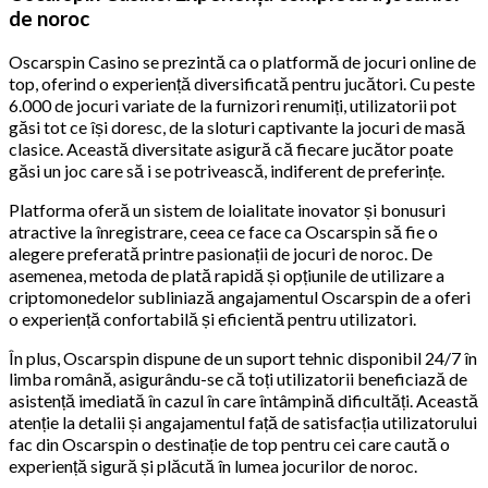
de noroc
Oscarspin Casino se prezintă ca o platformă de jocuri online de
top, oferind o experiență diversificată pentru jucători. Cu peste
6.000 de jocuri variate de la furnizori renumiți, utilizatorii pot
găsi tot ce își doresc, de la sloturi captivante la jocuri de masă
clasice. Această diversitate asigură că fiecare jucător poate
găsi un joc care să i se potrivească, indiferent de preferințe.
Platforma oferă un sistem de loialitate inovator și bonusuri
atractive la înregistrare, ceea ce face ca Oscarspin să fie o
alegere preferată printre pasionații de jocuri de noroc. De
asemenea, metoda de plată rapidă și opțiunile de utilizare a
criptomonedelor subliniază angajamentul Oscarspin de a oferi
o experiență confortabilă și eficientă pentru utilizatori.
În plus, Oscarspin dispune de un suport tehnic disponibil 24/7 în
limba română, asigurându-se că toți utilizatorii beneficiază de
asistență imediată în cazul în care întâmpină dificultăți. Această
atenție la detalii și angajamentul față de satisfacția utilizatorului
fac din Oscarspin o destinație de top pentru cei care caută o
experiență sigură și plăcută în lumea jocurilor de noroc.