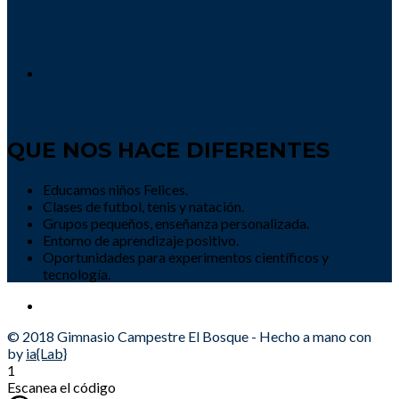
4 / agosto
Unlock the Power of Nectar AI’s Official Site
1 / agosto
QUE NOS HACE DIFERENTES
Educamos niños Felices.
Clases de futbol, tenis y natación.
Grupos pequeños, enseñanza personalizada.
Entorno de aprendizaje positivo.
Oportunidades para experimentos científicos y
tecnología.
© 2018 Gimnasio Campestre El Bosque - Hecho a mano con
by
ia{Lab}
1
Escanea el código