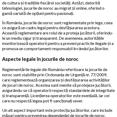
de cultura și tradițiile fiecărei societăți. Astăzi, datorită
tehnologiei, jocurile de noroc au migrat și online, oferind o
gamă variată de opțiuni pentru pasionați.
În România, jocurile de noroc sunt reglementate prin lege, ceea
ce asigură un cadru legal pentru desfășurarea acestora.
Această reglementare are rolul de a proteja jucătorii, oferindu-
le un mediu sigur și transparent. De asemenea, autoritățile
monitorizează operatorii pentru a preveni practicile ilegale și a
promova un comportament responsabil în rândul jucătorilor.
Aspecte legale în jocurile de noroc
Reglementările legale din România referitoare la jocurile de
noroc sunt stabilite prin Ordonanța de Urgență nr. 77/2009,
care reglementează organizarea și desfășurarea activităților
de jocuri de noroc. Acestea sunt menite să protejeze jucătorii,
asigurându-se că operatorii respectă standardele de integritate
și transparență. Licențierea operatorilor este esențială, iar cei
care nu respectă legea pot fi sancționați sever.
Un alt aspect important este protecția jucătorilor, care include
măsuri pentru prevenirea dependenței de jocurile de noroc.