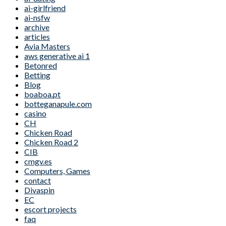
ai-girlfriend
ai-nsfw
archive
articles
Avia Masters
aws generative ai 1
Betonred
Betting
Blog
boaboa.pt
botteganapule.com
casino
CH
Chicken Road
Chicken Road 2
CIB
cmgv.es
Computers, Games
contact
Divaspin
EC
escort projects
faq