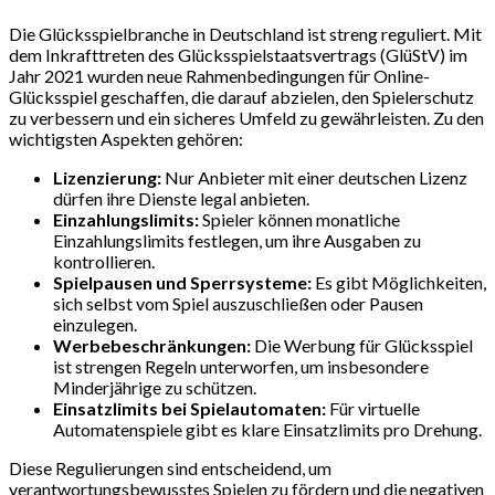
Die Glücksspielbranche in Deutschland ist streng reguliert. Mit
dem Inkrafttreten des Glücksspielstaatsvertrags (GlüStV) im
Jahr 2021 wurden neue Rahmenbedingungen für Online-
Glücksspiel geschaffen, die darauf abzielen, den Spielerschutz
zu verbessern und ein sicheres Umfeld zu gewährleisten. Zu den
wichtigsten Aspekten gehören:
Lizenzierung:
Nur Anbieter mit einer deutschen Lizenz
dürfen ihre Dienste legal anbieten.
Einzahlungslimits:
Spieler können monatliche
Einzahlungslimits festlegen, um ihre Ausgaben zu
kontrollieren.
Spielpausen und Sperrsysteme:
Es gibt Möglichkeiten,
sich selbst vom Spiel auszuschließen oder Pausen
einzulegen.
Werbebeschränkungen:
Die Werbung für Glücksspiel
ist strengen Regeln unterworfen, um insbesondere
Minderjährige zu schützen.
Einsatzlimits bei Spielautomaten:
Für virtuelle
Automatenspiele gibt es klare Einsatzlimits pro Drehung.
Diese Regulierungen sind entscheidend, um
verantwortungsbewusstes Spielen zu fördern und die negativen