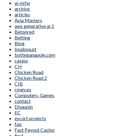
ai-nsfw
archive
articles
Avia Masters
aws generative ai 1
Betonred
Betting
Blog
boaboa.pt
botteganapule.com
casino
CH
Chicken Road
Chicken Road 2
CIB
cmgv.es
Computers, Games
contact
Divaspin
EC
escort projects
faq
Fast Payout Casino
first