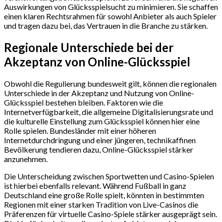
Auswirkungen von Glücksspielsucht zu minimieren. Sie schaffen
einen klaren Rechtsrahmen für sowohl Anbieter als auch Spieler
und tragen dazu bei, das Vertrauen in die Branche zu stärken.
Regionale Unterschiede bei der
Akzeptanz von Online-Glücksspiel
Obwohl die Regulierung bundesweit gilt, können die regionalen
Unterschiede in der Akzeptanz und Nutzung von Online-
Glücksspiel bestehen bleiben. Faktoren wie die
Internetverfügbarkeit, die allgemeine Digitalisierungsrate und
die kulturelle Einstellung zum Glücksspiel können hier eine
Rolle spielen. Bundesländer mit einer höheren
Internetdurchdringung und einer jüngeren, technikaffinen
Bevölkerung tendieren dazu, Online-Glücksspiel stärker
anzunehmen.
Die Unterscheidung zwischen Sportwetten und Casino-Spielen
ist hierbei ebenfalls relevant. Während Fußball in ganz
Deutschland eine große Rolle spielt, könnten in bestimmten
Regionen mit einer starken Tradition von Live-Casinos die
Präferenzen für virtuelle Casino-Spiele stärker ausgeprägt sein.