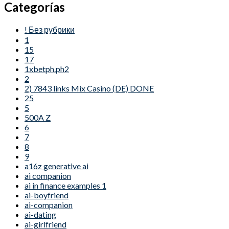
Categorías
! Без рубрики
1
15
17
1xbetph.ph2
2
2) 7843 links Mix Casino (DE) DONE
25
5
500A Z
6
7
8
9
a16z generative ai
ai companion
ai in finance examples 1
ai-boyfriend
ai-companion
ai-dating
ai-girlfriend