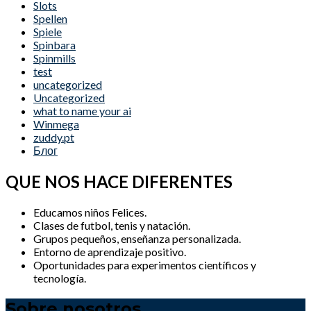
Slots
Spellen
Spiele
Spinbara
Spinmills
test
uncategorized
Uncategorized
what to name your ai
Winmega
zuddy.pt
Блог
QUE NOS HACE DIFERENTES
Educamos niños Felices.
Clases de futbol, tenis y natación.
Grupos pequeños, enseñanza personalizada.
Entorno de aprendizaje positivo.
Oportunidades para experimentos científicos y
tecnología.
Sobre nosotros