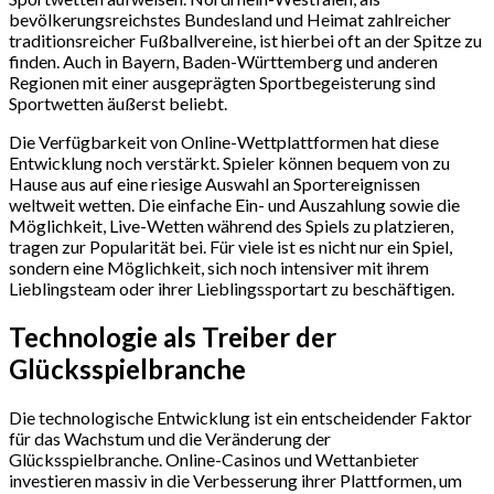
bevölkerungsreichstes Bundesland und Heimat zahlreicher
traditionsreicher Fußballvereine, ist hierbei oft an der Spitze zu
finden. Auch in Bayern, Baden-Württemberg und anderen
Regionen mit einer ausgeprägten Sportbegeisterung sind
Sportwetten äußerst beliebt.
Die Verfügbarkeit von Online-Wettplattformen hat diese
Entwicklung noch verstärkt. Spieler können bequem von zu
Hause aus auf eine riesige Auswahl an Sportereignissen
weltweit wetten. Die einfache Ein- und Auszahlung sowie die
Möglichkeit, Live-Wetten während des Spiels zu platzieren,
tragen zur Popularität bei. Für viele ist es nicht nur ein Spiel,
sondern eine Möglichkeit, sich noch intensiver mit ihrem
Lieblingsteam oder ihrer Lieblingssportart zu beschäftigen.
Technologie als Treiber der
Glücksspielbranche
Die technologische Entwicklung ist ein entscheidender Faktor
für das Wachstum und die Veränderung der
Glücksspielbranche. Online-Casinos und Wettanbieter
investieren massiv in die Verbesserung ihrer Plattformen, um