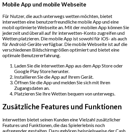
Mobile App und mobile Webseite
Für Nutzer, die auch unterwegs wetten möchten, bietet
interwetten eine benutzerfreundliche mobile App und eine
mobil optimierte Webseite an. Mit der mobilen App können Sie
jederzeit und überall auf Ihr interwetten-Konto zugreifen und
Wetten platzieren. Die mobile App ist sowohl für iOS- als auch
für Android-Geräte verfügbar. Die mobile Webseite ist auf die
verschiedenen Bildschirmgrößen optimiert und bietet eine
optimale Benutzererfahrung.
Laden Sie die interwetten App aus dem App Store oder
Google Play Store herunter.
Installieren Sie die App auf Ihrem Gerät.
Öffnen Sie die App und melden Sie sich mit Ihren
Zugangsdaten an.
Platzieren Sie Ihre Wetten bequem von unterwegs.
Zusätzliche Features und Funktionen
interwetten bietet seinen Kunden eine Vielzahl zusätzlicher
Features und Funktionen, die das Spielerlebnis noch
aufregender gestalten. Dazu gehören beispielsweise der Cash