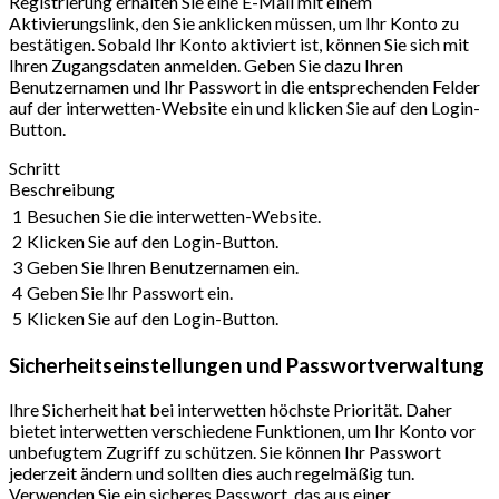
Registrierung erhalten Sie eine E-Mail mit einem
Aktivierungslink, den Sie anklicken müssen, um Ihr Konto zu
bestätigen. Sobald Ihr Konto aktiviert ist, können Sie sich mit
Ihren Zugangsdaten anmelden. Geben Sie dazu Ihren
Benutzernamen und Ihr Passwort in die entsprechenden Felder
auf der interwetten-Website ein und klicken Sie auf den Login-
Button.
Schritt
Beschreibung
1
Besuchen Sie die interwetten-Website.
2
Klicken Sie auf den Login-Button.
3
Geben Sie Ihren Benutzernamen ein.
4
Geben Sie Ihr Passwort ein.
5
Klicken Sie auf den Login-Button.
Sicherheitseinstellungen und Passwortverwaltung
Ihre Sicherheit hat bei interwetten höchste Priorität. Daher
bietet interwetten verschiedene Funktionen, um Ihr Konto vor
unbefugtem Zugriff zu schützen. Sie können Ihr Passwort
jederzeit ändern und sollten dies auch regelmäßig tun.
Verwenden Sie ein sicheres Passwort, das aus einer