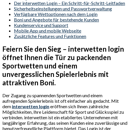
Der interwetten Login – Ein Schritt-für-Schritt-Leitfaden
Sicherheitseinstellungen und Passwortverwaltung
Verfügbare Wettoptionen nach dem Login
Boni und Angebote für bestehende Kunden
Kundenservice und Support
Mobile App und mobile Webseite
Zusätzliche Features und Funktionen
Feiern Sie den Sieg – interwetten login
öffnet Ihnen die Tür zu packenden
Sportwetten und einem
unvergesslichen Spielerlebnis mit
attraktiven Boni.
Der Zugang zu spannenden Sportwetten und einem
aufregenden Spielerlebnis ist oft einfacher als gedacht. Mit
dem
interwetten login
eröffnen sich Ihnen zahlreiche
Möglichkeiten, Ihre Leidenschaft für Sport und Glücksspiel zu
verbinden. interwetten ist ein etabliertes Unternehmen mit
langjähriger Erfahrung, das seinen Kunden eine zuverlässige und
benutzerfreundliche Plattform bietet. Das Login ist der