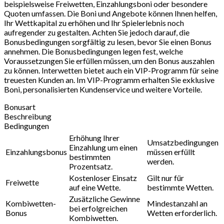
beispielsweise Freiwetten, Einzahlungsboni oder besondere
Quoten umfassen. Die Boni und Angebote können Ihnen helfen,
Ihr Wettkapital zu erhöhen und Ihr Spielerlebnis noch
aufregender zu gestalten. Achten Sie jedoch darauf, die
Bonusbedingungen sorgfältig zu lesen, bevor Sie einen Bonus
annehmen. Die Bonusbedingungen legen fest, welche
Voraussetzungen Sie erfüllen müssen, um den Bonus auszahlen
zu können. Interwetten bietet auch ein VIP-Programm für seine
treuesten Kunden an. Im VIP-Programm erhalten Sie exklusive
Boni, personalisierten Kundenservice und weitere Vorteile.
Bonusart
Beschreibung
Bedingungen
Erhöhung Ihrer
Umsatzbedingungen
Einzahlung um einen
Einzahlungsbonus
müssen erfüllt
bestimmten
werden.
Prozentsatz.
Kostenloser Einsatz
Gilt nur für
Freiwette
auf eine Wette.
bestimmte Wetten.
Zusätzliche Gewinne
Kombiwetten-
Mindestanzahl an
bei erfolgreichen
Bonus
Wetten erforderlich.
Kombiwetten.