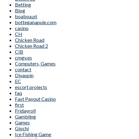
Betting
Blog
boaboa.pt
botteganapule.com
casino
CH
Chicken Road
Chicken Road 2
CIB
cmgv.es
Computers, Games
contact
Divaspin
EC
escort projects
faq
Fast Payout Casino
first
Fridayroll
Gambling
Games
Giochi
Ice Fishing Game