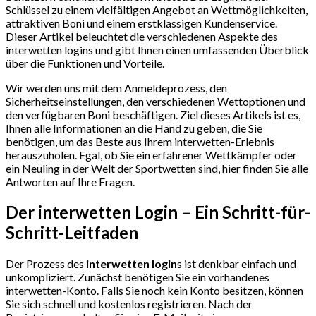
Schlüssel zu einem vielfältigen Angebot an Wettmöglichkeiten,
attraktiven Boni und einem erstklassigen Kundenservice.
Dieser Artikel beleuchtet die verschiedenen Aspekte des
interwetten logins und gibt Ihnen einen umfassenden Überblick
über die Funktionen und Vorteile.
Wir werden uns mit dem Anmeldeprozess, den
Sicherheitseinstellungen, den verschiedenen Wettoptionen und
den verfügbaren Boni beschäftigen. Ziel dieses Artikels ist es,
Ihnen alle Informationen an die Hand zu geben, die Sie
benötigen, um das Beste aus Ihrem interwetten-Erlebnis
herauszuholen. Egal, ob Sie ein erfahrener Wettkämpfer oder
ein Neuling in der Welt der Sportwetten sind, hier finden Sie alle
Antworten auf Ihre Fragen.
Der interwetten Login – Ein Schritt-für-
Schritt-Leitfaden
Der Prozess des
interwetten login
s ist denkbar einfach und
unkompliziert. Zunächst benötigen Sie ein vorhandenes
interwetten-Konto. Falls Sie noch kein Konto besitzen, können
Sie sich schnell und kostenlos registrieren. Nach der