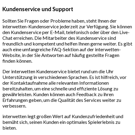
Kundenservice und Support
Sollten Sie Fragen oder Probleme haben, steht Ihnen der
interwetten-Kundenservice jederzeit zur Verfügung. Sie können
den Kundenservice per E-Mail, telefonisch oder über den Live-
Chat erreichen. Die Mitarbeiter des Kundenservice sind
freundlich und kompetent und helfen Ihnen gerne weiter. Es gibt
auch eine umfangreiche FAQ-Sektion auf der interwetten-
Website, in der Sie Antworten auf häufig gestellte Fragen
finden können.
Der interwetten Kundenservice bietet rund um die Uhr
Unterstützung in verschiedenen Sprachen. Es ist hilfreich, vor
der Kontaktaufnahme alle relevanten Informationen
bereitzuhalten, um eine schnelle und effiziente Lösung zu
gewährleisten. Kunden können auch Feedback zu ihren
Erfahrungen geben, um die Qualität des Services weiter zu
verbessern.
interwetten legt großen Wert auf Kundenzufriedenheit und
bemüht sich, seinen Kunden ein optimales Spielerlebnis zu
bieten.