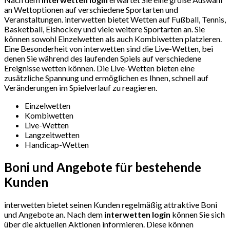
an Wettoptionen auf verschiedene Sportarten und
Veranstaltungen. interwetten bietet Wetten auf Fußball, Tennis,
Basketball, Eishockey und viele weitere Sportarten an. Sie
können sowohl Einzelwetten als auch Kombiwetten platzieren.
Eine Besonderheit von interwetten sind die Live-Wetten, bei
denen Sie während des laufenden Spiels auf verschiedene
Ereignisse wetten können. Die Live-Wetten bieten eine
zusätzliche Spannung und ermöglichen es Ihnen, schnell auf
Veränderungen im Spielverlauf zu reagieren.
Einzelwetten
Kombiwetten
Live-Wetten
Langzeitwetten
Handicap-Wetten
Boni und Angebote für bestehende
Kunden
interwetten bietet seinen Kunden regelmäßig attraktive Boni
und Angebote an. Nach dem
interwetten login
können Sie sich
über die aktuellen Aktionen informieren. Diese können