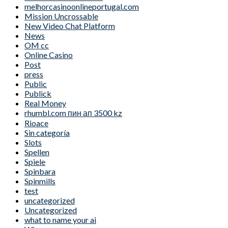
melhorcasinoonlineportugal.com
Mission Uncrossable
New Video Chat Platform
News
OM cc
Online Casino
Post
press
Public
Publick
Real Money
rhumbl.com пин ап 3500 kz
Rioace
Sin categoría
Slots
Spellen
Spiele
Spinbara
Spinmills
test
uncategorized
Uncategorized
what to name your ai