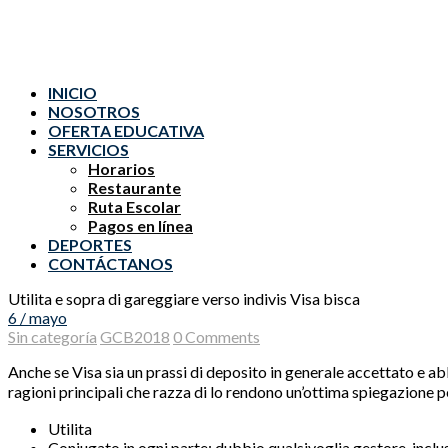
INICIO
NOSOTROS
OFERTA EDUCATIVA
SERVICIOS
Horarios
Restaurante
Ruta Escolar
Pagos en línea
DEPORTES
CONTÁCTANOS
Utilita e sopra di gareggiare verso indivis Visa bisca
6 / mayo
Sin categoría
GCB2018
0 Comments
Anche se Visa sia un prassi di deposito in generale accettato e 
ragioni principali che razza di lo rendono un’ottima spiegazione 
Utilita
Coniugato in ogni parte: dubbio qualsivoglia gestore, inclusi q