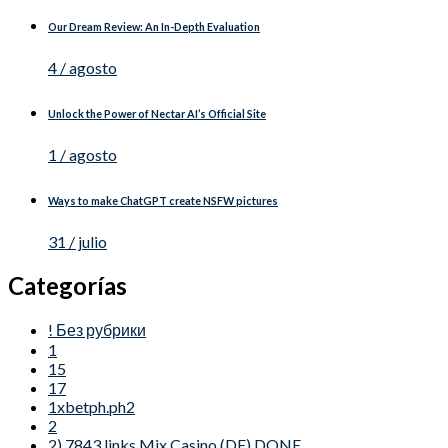
Our Dream Review: An In-Depth Evaluation
4 / agosto
Unlock the Power of Nectar AI’s Official Site
1 / agosto
Ways to make ChatGPT create NSFW pictures
31 / julio
Categorías
! Без рубрики
1
15
17
1xbetph.ph2
2
2) 7843 links Mix Casino (DE) DONE