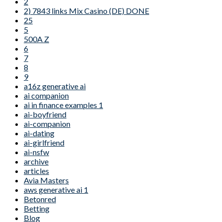
2
2) 7843 links Mix Casino (DE) DONE
25
5
500A Z
6
7
8
9
a16z generative ai
ai companion
ai in finance examples 1
ai-boyfriend
ai-companion
ai-dating
ai-girlfriend
ai-nsfw
archive
articles
Avia Masters
aws generative ai 1
Betonred
Betting
Blog