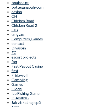
boaboa.pt
botteganapule.com
casino
CH
Chicken Road
Chicken Road 2
CIB
cmgv.es
Computers, Games
contact
Divaspin
EC
escort projects
faq
Fast Payout Casino
first
Fridayroll
Gambling
Games
Giochi
Ice Fishing Game
IGAMING
Jak získat nejlepší
Jeux