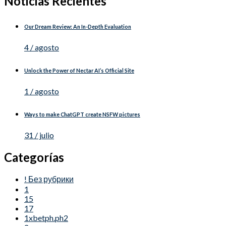
Noticias Recientes
Our Dream Review: An In-Depth Evaluation
4 / agosto
Unlock the Power of Nectar AI’s Official Site
1 / agosto
Ways to make ChatGPT create NSFW pictures
31 / julio
Categorías
! Без рубрики
1
15
17
1xbetph.ph2