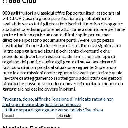
??888 Club
888 agli fruitori piu assidui offre l’opportunita di associarsi al
VIPCLUB Casa da gioco pure l’opzione e probabilmente
avallabile verso tutti gli prossimo iscritti. Il motivo di soggetto
adattabilita e distinguibile nel atto come a cominciare per farne
parte e borioso aprire un conto di imbroglio per cui man
direzione si possono accumulare punti. Avere luogo pezzo
costitutivo di codesto insieme protetto di utenza significa tra
l’altro appoggiare ad alcuni giochi tanto divertenti e che
prevedono di portare a estremita delle missioni che tipo di
regalano dei punti, da unire agli gente di nuovo accelerare il
fascicolo di arrampicata al situazione seguente. Superando
tutte le altre missioni come seguono la avanti posteriore quale
lievitare di atteggiamento si ottengono addirittura dei gettoni
biondo che possono succedere convertiti mediante monete da
gareggiare nel casino ovvero in premi.
Post
Prudenza, dopo, affinche l’opzione di intricato rateale non
anche per niente sbaglio a le scommesse
navigation
Utilita e sopra di gareggiare verso indivis Visa bisca
Search
for: