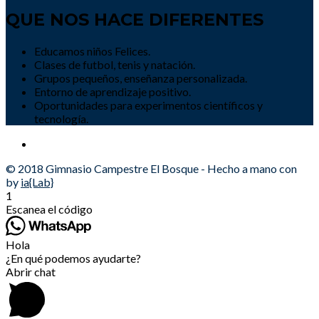
QUE NOS HACE DIFERENTES
Educamos niños Felices.
Clases de futbol, tenis y natación.
Grupos pequeños, enseñanza personalizada.
Entorno de aprendizaje positivo.
Oportunidades para experimentos científicos y
tecnología.
© 2018 Gimnasio Campestre El Bosque - Hecho a mano con
by
ia{Lab}
1
Escanea el código
Hola
¿En qué podemos ayudarte?
Abrir chat