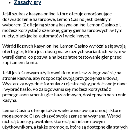
Zasady gry
Jeśli szukasz kasyna online, które oferuje emocjonujące
doświadczenie hazardowe, Lemon Casino jest idealnym
wyborem. Z oficjalną stroną kasyna online, Lemon Casino.pl,
możesz korzystać z szerokiej gamy gier hazardowych, w tym
rulety, blackjacka, automatów i wiele innych.
Wśród licznych kasyn online, Lemon Casino wyróżnia się swoją
ofertą gier, która jest dostępna w różnych wariantach, w tym w
wersji demo, co pozwala na bezpłatne testowanie gier przed
zapisaniem konta.
Jeśli jesteś nowym użytkownikiem, możesz zalogować się na
stronie kasyna, aby rozpocząć swoją przygodę hazardową.
Wystarczy wypełnić formularz rejestracyjny, podać swoje dane
i wybrać hasło. Po zalogowaniu się, możesz korzystać z
pełnego asortymentu gier hazardowych, dostępnych na stronie
kasyna.
Lemon Casino oferuje także wiele bonusów i promocji, które
mogą pomóc Ci zwiększyć swoje szanse na wygraną. Wśród
nich są bonusy powitalne, które są udzielane nowym
użytkownikom, a także promocje, które są dostępne dla stałych