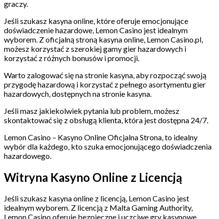
graczy.
Jeśli szukasz kasyna online, które oferuje emocjonujące
doświadczenie hazardowe, Lemon Casino jest idealnym
wyborem. Z oficjalną stroną kasyna online, Lemon Casino.pl,
możesz korzystać z szerokiej gamy gier hazardowych i
korzystać z różnych bonusów i promocji.
Warto zalogować się na stronie kasyna, aby rozpocząć swoją
przygodę hazardową i korzystać z pełnego asortymentu gier
hazardowych, dostępnych na stronie kasyna.
Jeśli masz jakiekolwiek pytania lub problem, możesz
skontaktować się z obsługą klienta, która jest dostępna 24/7.
Lemon Casino – Kasyno Online Oficjalna Strona, to idealny
wybór dla każdego, kto szuka emocjonującego doświadczenia
hazardowego.
Witryna Kasyno Online z Licencją
Jeśli szukasz kasyna online z licencją, Lemon Casino jest
idealnym wyborem. Z licencją z Malta Gaming Authority,
Lemon Casino oferuje bezpieczne i uczciwe gry kasynowe.