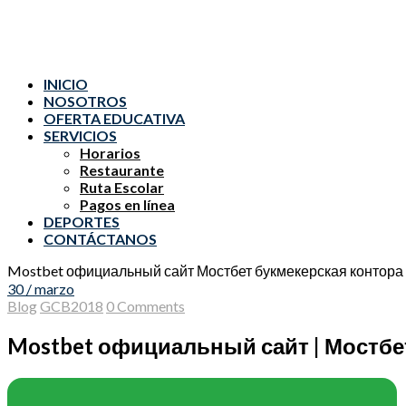
INICIO
NOSOTROS
OFERTA EDUCATIVA
SERVICIOS
Horarios
Restaurante
Ruta Escolar
Pagos en línea
DEPORTES
CONTÁCTANOS
Mostbet официальный сайт Мостбет букмекерская контора 
30 / marzo
Blog
GCB2018
0 Comments
Mostbet официальный сайт | Мостбет