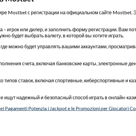
ире Mostbet с регистрации на официальном сайте Mostbet. Э
 – игрок или дилер, и заполнить форму регистрации. Вам пот
жно будет выбрать валюту, в которой вы хотите играть.
, где можно будет управлять вашими аккаунтами, просматрив
ополнения счета, включая банковские карты, электронные де
о типов ставок, включая спортивные, киберспортивные и каз
ые ищут надежный и безопасный способ играть в онлайн-кази
dei Pagamenti Potenzia i Jackpot e le Promozioni per Giocatori Com