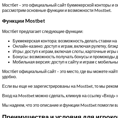
Мостбет – это официальный сайт букмекерской конторы и он
рассмотрим основные функции и возможности Mostbet.
Функции Mostbet
Мостбет предлагает следующие функции:
Букмекерская контора: возможность делать ставки на с
Онлайн-казино: доступ к играм, включая рулетку, блэкд
Игры: доступ к играм, включая слоты, карточные игры 
Бонусы: возможность получать бонусы и промокоды д
Мобильная версия: доступ к сайту и играм с мобильны
Мостбет официальный сайт – это место, где вы можете найти
удобно.
Если вы еще не зарегистрированы на Mostbet, то мы рекоме
Вход на Mostbet можно сделать, кликнув на ссылку «Вход»
Мы надеем, что это описание и функции Mostbet помогли вам
Преимущества и условия для игроко