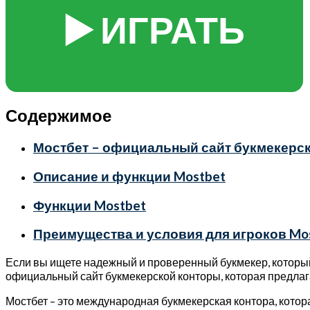
▶️ ИГРАТЬ
Содержимое
Мостбет – официальный сайт букмекерск
Описание и функции Mostbet
Функции Mostbet
Преимущества и условия для игроков Mo
Если вы ищете надежный и проверенный букмекер, который 
официальный сайт букмекерской конторы, которая предлаг
Мостбет – это международная букмекерская контора, котора